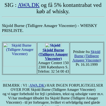
SIG :
AWA.DK
og få 5% kontantrabat ved
køb af whisky.
Skjold Burne (Tidligere Amager Vincenter) - WHISKY
PRISLISTE.
Skjold Burne
Prisliste fra
Skjold
(Tidligere Amager
Burne (Tidligere
Vincenter)
Amager Vincenter)
Amager Centret 150
Pr. 16.10.1999
2300 København S.
Telefon: 32 54 00 43
BEMÆRK : VI :
AWA.DK
) HAR INGEN FORPLIGTIGELSER
OVER FOR Skjold Burne (Tidligere Amager Vincenter)
og vi tager forbehold for fejl i prislisten, tekst og udsolgte varer m.v.
Vi har modtaget tilbudet fra Skjold Burne (Tidligere Amager
Vincenter) - til jer forbrugere, hvilket vi selvfølgelig med glæde