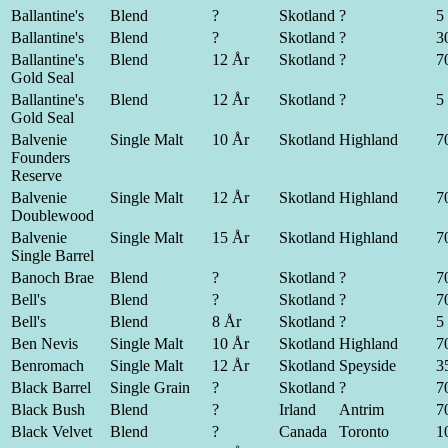
Ballantine's
Blend
?
Skotland
?
5 
Ballantine's
Blend
?
Skotland
?
3
Ballantine's
Blend
12 År
Skotland
?
70
Gold Seal
Ballantine's
Blend
12 År
Skotland
?
5 
Gold Seal
Balvenie
Single Malt
10 År
Skotland
Highland
70
Founders
Reserve
Balvenie
Single Malt
12 År
Skotland
Highland
70
Doublewood
Balvenie
Single Malt
15 År
Skotland
Highland
70
Single Barrel
Banoch Brae
Blend
?
Skotland
?
70
Bell's
Blend
?
Skotland
?
70
Bell's
Blend
8 År
Skotland
?
5 
Ben Nevis
Single Malt
10 År
Skotland
Highland
70
Benromach
Single Malt
12 År
Skotland
Speyside
35
Black Barrel
Single Grain
?
Skotland
?
70
Black Bush
Blend
?
Irland
Antrim
70
Black Velvet
Blend
?
Canada
Toronto
1