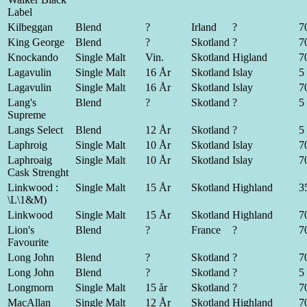
Label
Kilbeggan
Blend
?
Irland
?
70
King George
Blend
?
Skotland
?
70
Knockando
Single Malt
Vin.
Skotland
Higland
70
Lagavulin
Single Malt
16 År
Skotland
Islay
5 
Lagavulin
Single Malt
16 År
Skotland
Islay
70
Lang's
Blend
?
Skotland
?
5 
Supreme
Langs Select
Blend
12 År
Skotland
?
5 
Laphroig
Single Malt
10 År
Skotland
Islay
70
Laphroaig
Single Malt
10 År
Skotland
Islay
70
Cask Strenght
Linkwood :
Single Malt
15 År
Skotland
Highland
35
\L\1&M)
Linkwood
Single Malt
15 År
Skotland
Highland
70
Lion's
Blend
?
France
?
70
Favourite
Long John
Blend
?
Skotland
?
70
Long John
Blend
?
Skotland
?
5 
Longmorn
Single Malt
15 år
Skotland
?
70
MacAllan
Single Malt
12 År
Skotland
Highland
70