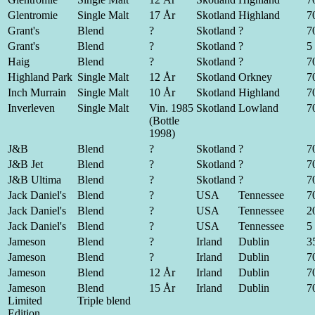
Glentromie
Single Malt
17 År
Skotland
Highland
70
Grant's
Blend
?
Skotland
?
70
Grant's
Blend
?
Skotland
?
5 
Haig
Blend
?
Skotland
?
70
Highland Park
Single Malt
12 År
Skotland
Orkney
70
Inch Murrain
Single Malt
10 År
Skotland
Highland
70
Inverleven
Single Malt
Vin. 1985
Skotland
Lowland
70
(Bottle
1998)
J&B
Blend
?
Skotland
?
70
J&B Jet
Blend
?
Skotland
?
70
J&B Ultima
Blend
?
Skotland
?
70
Jack Daniel's
Blend
?
USA
Tennessee
70
Jack Daniel's
Blend
?
USA
Tennessee
20
Jack Daniel's
Blend
?
USA
Tennessee
5 
Jameson
Blend
?
Irland
Dublin
35
Jameson
Blend
?
Irland
Dublin
70
Jameson
Blend
12 År
Irland
Dublin
70
Jameson
Blend
15 År
Irland
Dublin
70
Limited
Triple blend
Edition