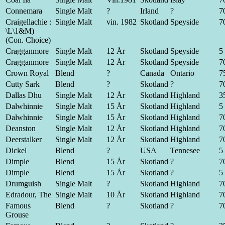
Connemara
Single Malt
?
Irland
?
70
Craigellachie :
Single Malt
vin. 1982
Skotland
Speyside
70
\L\1&M)
(Con. Choice)
Cragganmore
Single Malt
12 År
Skotland
Speyside
5 
Cragganmore
Single Malt
12 År
Skotland
Speyside
70
Crown Royal
Blend
?
Canada
Ontario
75
Cutty Sark
Blend
?
Skotland
?
70
Dallas Dhu
Single Malt
12 År
Skotland
Highland
35
Dalwhinnie
Single Malt
15 År
Skotland
Highland
5 
Dalwhinnie
Single Malt
15 År
Skotland
Highland
70
Deanston
Single Malt
12 År
Skotland
Highland
70
Deerstalker
Single Malt
12 År
Skotland
Highland
70
Dickel
Blend
?
USA
Tennesee
5 
Dimple
Blend
15 År
Skotland
?
70
Dimple
Blend
15 År
Skotland
?
5 
Drumguish
Single Malt
?
Skotland
Highland
70
Edradour, The
Single Malt
10 År
Skotland
Highland
70
Famous
Blend
?
Skotland
?
70
Grouse