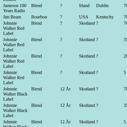
Jameson 100
Blend
?
Irland
Dublin
70
Years Radio
Jim Beam
Bourbon
?
USA
Kentuchy
70
Johnnie
Blend
?
Skotland
?
70
Walker Red
Label
Johnnie
Blend
?
Skotland
?
35
Walker Red
Label
Johnnie
Blend
?
Skotland
?
20
Walker Red
Label
Johnnie
Blend
?
Skotland
?
5 
Walker Red
Label
Johnnie
Blend
12 År
Skotland
?
70
Walker Black
Label
Johnnie
Blend
12 År
Skotland
?
35
Walker Black
Label
Johnnie
Blend
12 År
Skotland
?
5 
Walker Black