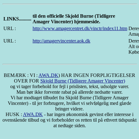
til den officielle Skjold Burne (Tidligere
LINKS..........
Amager Vincenter) hjemmeside.
URL :
http://www.amagercentret.dk/vinctr/index11.htm
Deres
Amag
URL :
http://amagervincenter.aok.dk
Deres
Alt 
Købe
BEMÆRK : VI :
AWA.DK
) HAR INGEN FORPLIGTIGELSER
OVER FOR
Skjold Burne (Tidligere Amager Vincenter)
og vi tager forbehold for fejl i prislisten, tekst, udsolgte varer.
Man bør ikke forvente rabat på allerede nedsatte varer.
Vi har modtaget tilbudet fra Skjold Burne (Tidligere Amager
Vincenter) - til jer forbrugere, hvilket vi selvfølgelig med glæde
bringer videre.
HUSK :
AWA.DK
- har ingen økonomisk gevinst eller interesse i
ovenstående tilbud og vi forbeholder os retten til på ethvert tidspunkt
at nedtage siden.