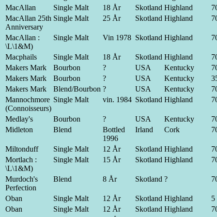
MacAllan
Single Malt
18 År
Skotland
Highland
70
MacAllan 25th
Single Malt
25 År
Skotland
Highland
70
Anniversary
MacAllan :
Single Malt
Vin 1978
Skotland
Highland
70
\L\1&M)
Macphails
Single Malt
18 År
Skotland
Highland
70
Makers Mark
Bourbon
?
USA
Kentucky
70
Makers Mark
Bourbon
?
USA
Kentucky
35
Makers Mark
Blend/Bourbon
?
USA
Kentucky
70
Mannochmore
Single Malt
vin. 1984
Skotland
Highland
70
(Connoisseurs)
Medlay's
Bourbon
?
USA
Kentucky
70
Midleton
Blend
Bottled
Irland
Cork
70
1996
Miltonduff
Single Malt
12 År
Skotland
Highland
70
Mortlach :
Single Malt
15 År
Skotland
Highland
70
\L\1&M)
Murdoch's
Blend
8 År
Skotland
?
70
Perfection
Oban
Single Malt
12 År
Skotland
Highland
5 
Oban
Single Malt
12 År
Skotland
Highland
70