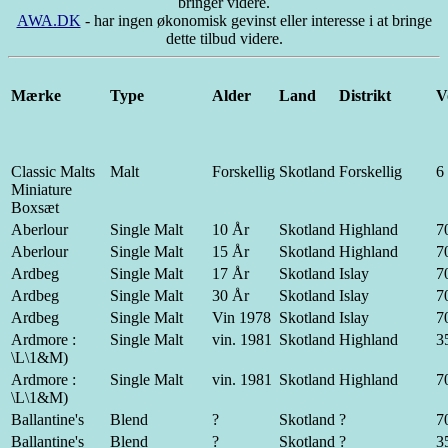
bringer videre.
AWA.DK
- har ingen økonomisk gevinst eller interesse i at bringe
dette tilbud videre.
Mærke
Type
Alder
Land
Distrikt
V
Classic Malts
Malt
Forskellig
Skotland
Forskellig
6 
Miniature
Boxsæt
Aberlour
Single Malt
10 År
Skotland
Highland
70
Aberlour
Single Malt
15 År
Skotland
Highland
70
Ardbeg
Single Malt
17 År
Skotland
Islay
70
Ardbeg
Single Malt
30 År
Skotland
Islay
70
Ardbeg
Single Malt
Vin 1978
Skotland
Islay
70
Ardmore :
Single Malt
vin. 1981
Skotland
Highland
35
\L\1&M)
Ardmore :
Single Malt
vin. 1981
Skotland
Highland
70
\L\1&M)
Ballantine's
Blend
?
Skotland
?
70
Ballantine's
Blend
?
Skotland
?
35