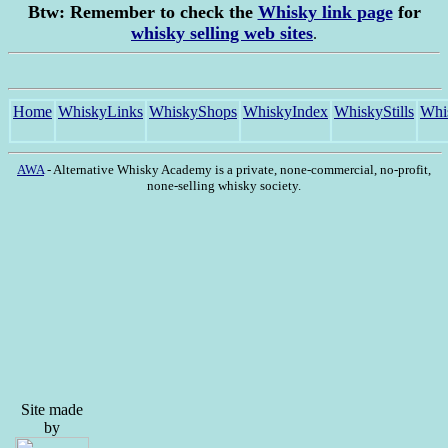
Btw: Remember to check the
Whisky link page
for
whisky selling web sites
.
Home
WhiskyLinks
WhiskyShops
WhiskyIndex
WhiskyStills
Whi
AWA
- Alternative Whisky Academy is a private, none-commercial, no-profit,
none-selling whisky society.
Site made
by