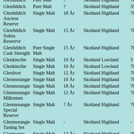
Glenfiddich
Pure Malt
?
Skotland
Highland
35
Glenfiddich
Single Malt
18 År
Skotland
Highland
70
Ancient
Reserve
Glenfiddich
Single Malt
15 År
Skotland
Highland
70
Solera
Reseerve
Glenfiddich
Pure Single
15 År
Skotland
Highland
70
Cask Strenght
Malt
Glenkinchie
Single Malt
10 År
Skotland
Lowland
5 
Glenkinchie
Single Malt
10 År
Skotland
Lowland
70
Glenlivet
Single Malt
12 År
Skotland
Highland
70
Glenmorangie
Single Malt
10 År
Skotland
Highland
70
Glenmorangie
Single Malt
18 År
Skotland
Highland
70
Glenmorangie
Single Malt
12 År
Skotland
Highland
70
Millenium
Glenmorangie
Single Malt
? År
Skotland
Highland
70
Special
Reserve
Glenmorangie
Single Malt
-
Skotland
Highland
-
Tasting Set
Glentromie
Single Malt
12 År
Skotland
Highland
70