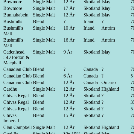
Bowmore
Single Malt
12 År
Skotland
Islay
70
Bowmore
Single Malt
17 År
Skotland
Islay
70
Bunnahabein
Single Malt
12 År
Skotland
Islay
70
Bushmills
Blend
?
Irland
?
70
Bushmill's
Single Malt
10 År
Irland
Antrim
70
Malt
Bushmill's
Single Malt
16 År
Irland
Antrim
70
Malt
Cadenhead
Single Malt
9 År
Skotland
Islay
70
: \L\1ordon &
Macphail
Canadian Club
Blend
?
Canada
?
70
Canadian Club
Blend
6 År
Canada
?
5 
Canadian Club
Blend
12 År
Canada
Ontario
70
Cardhu
Single Malt
12 År
Skotland
Highland
70
Chivas Regal
Blend
12 År
Skotland
?
70
Chivas Regal
Blend
12 År
Skotland
?
35
Chivas Regal
Blend
12 År
Skotland
?
5 
Chivas
Blend
15 År
Skotland
?
70
Imperial
Clan Campbell
Single Malt
12 År
Skotland
Highland
70
Coal Ila
Single Malt
Vin.1981
Skotland
Islay
70