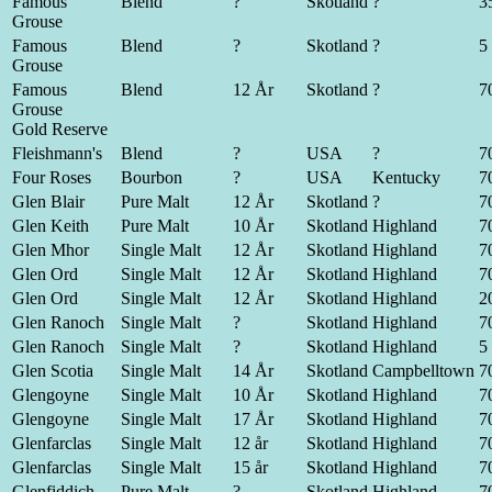
Famous
Blend
?
Skotland
?
35
Grouse
Famous
Blend
?
Skotland
?
5 
Grouse
Famous
Blend
12 År
Skotland
?
70
Grouse
Gold Reserve
Fleishmann's
Blend
?
USA
?
70
Four Roses
Bourbon
?
USA
Kentucky
70
Glen Blair
Pure Malt
12 År
Skotland
?
70
Glen Keith
Pure Malt
10 År
Skotland
Highland
70
Glen Mhor
Single Malt
12 År
Skotland
Highland
70
Glen Ord
Single Malt
12 År
Skotland
Highland
70
Glen Ord
Single Malt
12 År
Skotland
Highland
20
Glen Ranoch
Single Malt
?
Skotland
Highland
70
Glen Ranoch
Single Malt
?
Skotland
Highland
5 
Glen Scotia
Single Malt
14 År
Skotland
Campbelltown
70
Glengoyne
Single Malt
10 År
Skotland
Highland
70
Glengoyne
Single Malt
17 År
Skotland
Highland
70
Glenfarclas
Single Malt
12 år
Skotland
Highland
70
Glenfarclas
Single Malt
15 år
Skotland
Highland
70
Glenfiddich
Pure Malt
?
Skotland
Highland
70