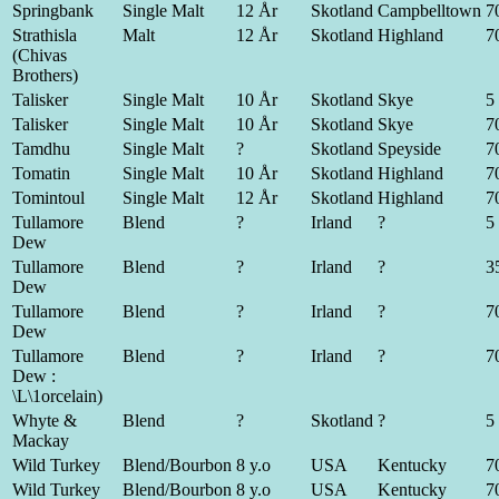
Springbank
Single Malt
12 År
Skotland
Campbelltown
70
Strathisla
Malt
12 År
Skotland
Highland
70
(Chivas
Brothers)
Talisker
Single Malt
10 År
Skotland
Skye
5 
Talisker
Single Malt
10 År
Skotland
Skye
70
Tamdhu
Single Malt
?
Skotland
Speyside
70
Tomatin
Single Malt
10 År
Skotland
Highland
70
Tomintoul
Single Malt
12 År
Skotland
Highland
70
Tullamore
Blend
?
Irland
?
5 
Dew
Tullamore
Blend
?
Irland
?
35
Dew
Tullamore
Blend
?
Irland
?
70
Dew
Tullamore
Blend
?
Irland
?
70
Dew :
\L\1orcelain)
Whyte &
Blend
?
Skotland
?
5 
Mackay
Wild Turkey
Blend/Bourbon
8 y.o
USA
Kentucky
70
Wild Turkey
Blend/Bourbon
8 y.o
USA
Kentucky
70