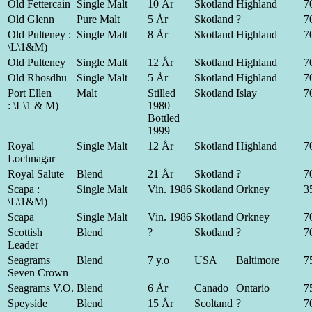
Old Fettercain
Single Malt
10 År
Skotland
Highland
70
Old Glenn
Pure Malt
5 År
Skotland
?
70
Old Pulteney :
Single Malt
8 År
Skotland
Highland
70
\L\1&M)
Old Pulteney
Single Malt
12 År
Skotland
Highland
70
Old Rhosdhu
Single Malt
5 År
Skotland
Highland
70
Port Ellen
Malt
Stilled
Skotland
Islay
70
: \L\1 & M)
1980
Bottled
1999
Royal
Single Malt
12 År
Skotland
Highland
70
Lochnagar
Royal Salute
Blend
21 År
Skotland
?
70
Scapa :
Single Malt
Vin. 1986
Skotland
Orkney
35
\L\1&M)
Scapa
Single Malt
Vin. 1986
Skotland
Orkney
70
Scottish
Blend
?
Skotland
?
70
Leader
Seagrams
Blend
7 y.o
USA
Baltimore
75
Seven Crown
Seagrams V.O.
Blend
6 År
Canado
Ontario
75
Speyside
Blend
15 År
Scoltand
?
70